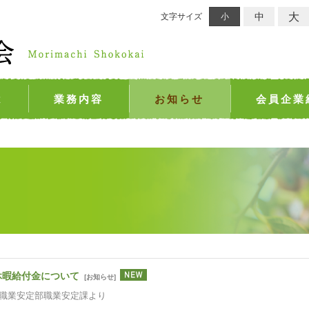
大
中
文字サイズ
小
は
業務内容
お知らせ
会員企業
休暇給付金について
[
お知らせ
]
職業安定部職業安定課より