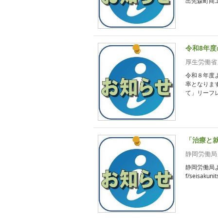
出先森町商工
令和8年
厚生労働省
令和８年度
率となりま
て」リーフレ
「治療と
静岡労働局
静岡労働局より
f/seisakuni