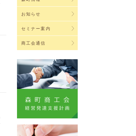
練
る
お知らせ
セミナー案内
商工会通信
ま
決
車