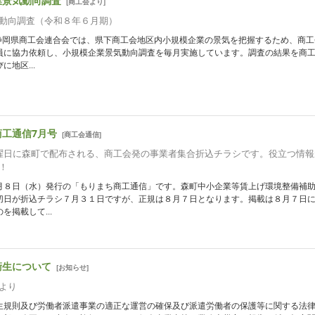
業景気動向調査
[
商工会より
]
動向調査（令和８年６月期）
 静岡県商工会連合会では、県下商工会地区内小規模企業の景気を把握するため、商工
員に協力依頼し、小規模企業景気動向調査を毎月実施しています。調査の結果を商
に地区...
商工通信7月号
[
商工会通信
]
曜日に森町で配布される、商工会発の事業者集合折込チラシです。役立つ情報
！
月８日（水）発行の「もりまち商工通信」です。森町中小企業等賃上げ環境整備補
切日が折込チラシ７月３１日ですが、正規は８月７日となります。掲載は８月７日
を掲載して...
衛生について
[
お知らせ
]
より
生規則及び労働者派遣事業の適正な運営の確保及び派遣労働者の保護等に関する法