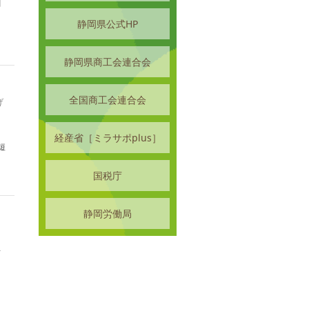
関
静岡県公式HP
静岡県商工会連合会
全国商工会連合会
げ
ラ
経産省［ミラサポplus］
短
国税庁
静岡労働局
者
に