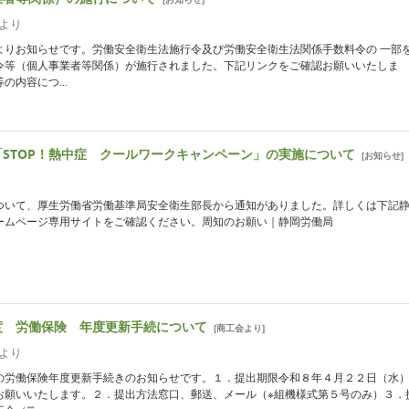
より
よりお知らせです。労働安全衛生法施行令及び労働安全衛生法関係手数料令の 一部
令等（個人事業者等関係）が施行されました。下記リンクをご確認お願いいたしま
の内容につ...
「STOP！熱中症 クールワークキャンペーン」の実施について
[
お知らせ
]
ついて、厚生労働省労働基準局安全衛生部長から通知がありました。詳しくは下記
ームページ専用サイトをご確認ください。周知のお願い｜静岡労働局
度 労働保険 年度更新手続について
[
商工会より
]
より
の労働保険年度更新手続きのお知らせです。１．提出期限令和８年４月２２日（水）
お願いいたします。２．提出方法窓口、郵送、メール（※組機様式第５号のみ）３．