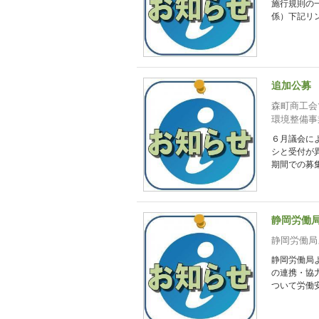
施行規則の
係）下記リン
追加公募
森町商工会
環境整備事
６月議会に
シと受付が異
期間での募集に
静岡労働
静岡労働局
静岡労働局
の連携・協
ついて労働安