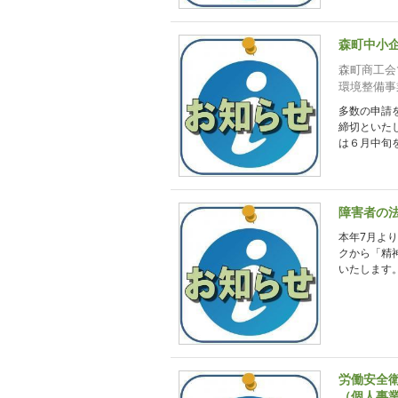
森町中小
森町商工会
環境整備事
多数の申請
締切といた
は６月中旬を
障害者の
本年7月よ
クから「精
いたします。
労働安全
（個人事