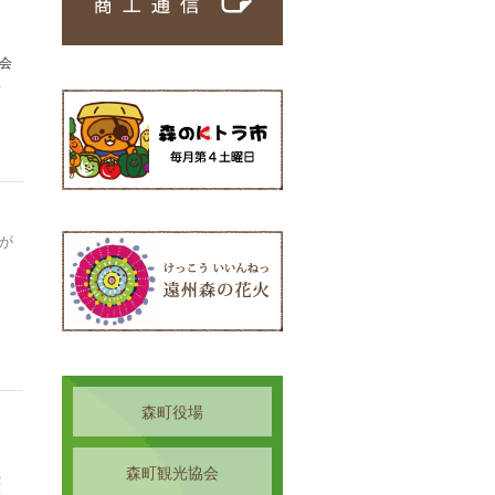
会
工
が
助
に
森町役場
森町観光協会
律