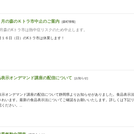
８月の森のＫトラ市中止のご案内
[
森町情報
]
月森のKトラ市は熱中症リスクのため中止します。
月１６日（日）のKトラ市は休業します！
品表示オンデマンド講座の配信について
[
お知らせ
]
表示オンデマンド講座の配信について静岡県よりお知らせがありました。食品表示
されいます。最新の食品表示法についてご確認をお願いいたします。詳しくは下記
ください。...