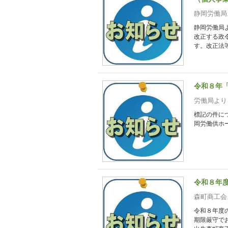
静岡労働局
静岡労働局
改正する政
す。改正法等
令和８年
労働局より
標記の件に
岡労働供ホ
令和８年
森町商工会
令和８年度
期限厳守で