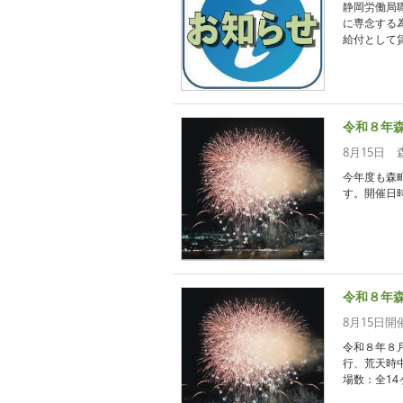
静岡労働局
に専念する
給付として賃
令和８年
8月15日
今年度も森
す。開催日時
令和８年
8月15日
令和８年８
行、荒天時
場数：全14ヶ