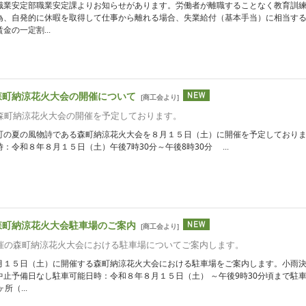
職業安定部職業安定課よりお知らせがあります。労働者が離職することなく教育訓
為、自発的に休暇を取得して仕事から離れる場合、失業給付（基本手当）に相当す
金の一定割...
森町納涼花火大会の開催について
[
商工会より
]
 森町納涼花火大会の開催を予定しております。
町の夏の風物詩である森町納涼花火大会を８月１５日（土）に開催を予定しており
：令和８年８月１５日（土）午後7時30分～午後8時30分 ...
森町納涼花火大会駐車場のご案内
[
商工会より
]
開催の森町納涼花火大会における駐車場についてご案内します。
月１５日（土）に開催する森町納涼花火大会における駐車場をご案内します。小雨
中止予備日なし駐車可能日時：令和８年８月１５日（土） ～午後9時30分頃まで駐
所（...