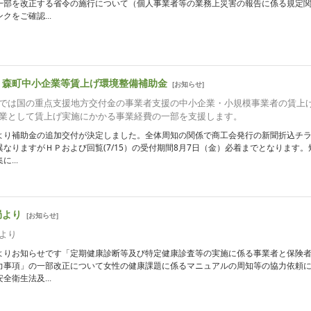
一部を改正する省令の施行について（個人事業者等の業務上災害の報告に係る規定
クをご確認...
 森町中小企業等賃上げ環境整備補助金
[
お知らせ
]
では国の重点支援地方交付金の事業者支援の中小企業・小規模事業者の賃上
業として賃上げ実施にかかる事業経費の一部を支援します。
より補助金の追加交付が決定しました。全体周知の関係で商工会発行の新聞折込チ
なりますがＨＰおよび回覧(7/15）の受付期間8月7日（金）必着までとなります。
...
局より
[
お知らせ
]
より
よりお知らせです「定期健康診断等及び特定健康診査等の実施に係る事業者と保険
力事項」の一部改正について女性の健康課題に係るマニュアルの周知等の協力依頼
全衛生法及...