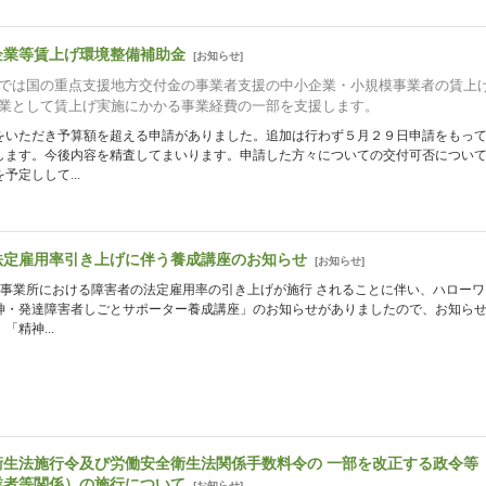
企業等賃上げ環境整備補助金
[
お知らせ
]
では国の重点支援地方交付金の事業者支援の中小企業・小規模事業者の賃上
業として賃上げ実施にかかる事業経費の一部を支援します。
をいただき予算額を超える申請がありました。追加は行わず５月２９日申請をもっ
します。今後内容を精査してまいります。申請した方々についての交付可否につい
予定しして...
法定雇用率引き上げに伴う養成講座のお知らせ
[
お知らせ
]
り事業所における障害者の法定雇用率の引き上げが施行 されることに伴い、ハローワ
神・発達障害者しごとサポーター養成講座」のお知らせがありましたので、お知ら
「精神...
衛生法施行令及び労働安全衛生法関係手数料令の 一部を改正する政令等
業者等関係）の施行について
[
お知らせ
]