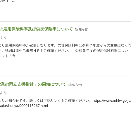
会（〒...
度の雇用保険料率及び労災保険率について
[
お知らせ
]
より
より雇用保険料率が変更となります。労災保険料率は令和７年度からの変更はなく
す。詳細は厚生労働省ＨＰをご確認ください。「令和 8 年度の雇用保険料率につい
ット「令...
就業の両立支援指針」の周知について
[
お知らせ
]
より
お知らせです。詳しくは下記リンクをご確認ください。https://www.mhlw.go.jp/
tsuite/bunya/0000115267.html