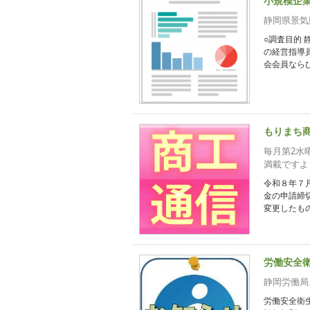
小規模企
静岡県景気
○調査目的
の経営指導
会会員ならび
もりまち
毎月第2水
満載ですよ
令和８年７
金の申請締
変更したもの
労働安全
静岡労働局
労働安全衛