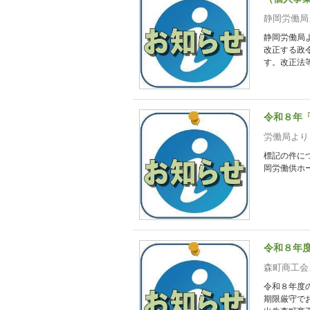
静岡労働局
静岡労働局
改正する政
す。改正法等
令和８年
労働局より
標記の件に
岡労働供ホ
令和８年
森町商工会
令和８年度
期限厳守で