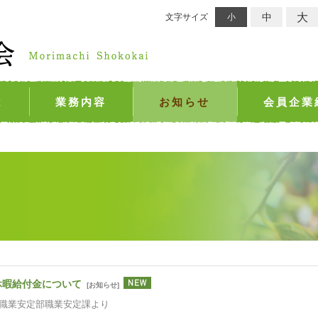
大
中
文字サイズ
小
は
業務内容
お知らせ
会員企業
休暇給付金について
[
お知らせ
]
職業安定部職業安定課より