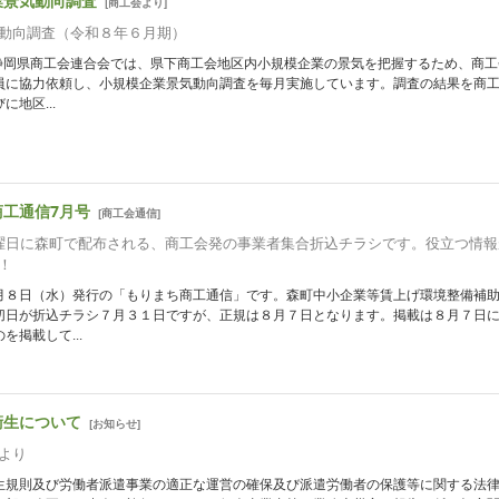
業景気動向調査
[
商工会より
]
動向調査（令和８年６月期）
 静岡県商工会連合会では、県下商工会地区内小規模企業の景気を把握するため、商工
員に協力依頼し、小規模企業景気動向調査を毎月実施しています。調査の結果を商
に地区...
商工通信7月号
[
商工会通信
]
曜日に森町で配布される、商工会発の事業者集合折込チラシです。役立つ情報
！
月８日（水）発行の「もりまち商工通信」です。森町中小企業等賃上げ環境整備補
切日が折込チラシ７月３１日ですが、正規は８月７日となります。掲載は８月７日
を掲載して...
衛生について
[
お知らせ
]
より
生規則及び労働者派遣事業の適正な運営の確保及び派遣労働者の保護等に関する法