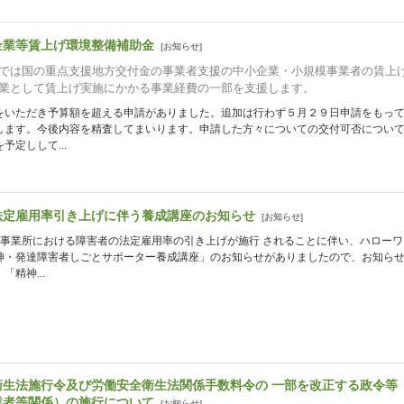
企業等賃上げ環境整備補助金
[
お知らせ
]
では国の重点支援地方交付金の事業者支援の中小企業・小規模事業者の賃上
業として賃上げ実施にかかる事業経費の一部を支援します。
をいただき予算額を超える申請がありました。追加は行わず５月２９日申請をもっ
します。今後内容を精査してまいります。申請した方々についての交付可否につい
予定しして...
法定雇用率引き上げに伴う養成講座のお知らせ
[
お知らせ
]
り事業所における障害者の法定雇用率の引き上げが施行 されることに伴い、ハローワ
神・発達障害者しごとサポーター養成講座」のお知らせがありましたので、お知ら
「精神...
衛生法施行令及び労働安全衛生法関係手数料令の 一部を改正する政令等
業者等関係）の施行について
[
お知らせ
]