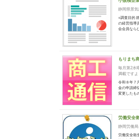
小規模企
静岡県景気
○調査目的
の経営指導
会会員ならび
もりまち
毎月第2水
満載ですよ
令和８年７
金の申請締
変更したもの
労働安全
静岡労働局
労働安全衛