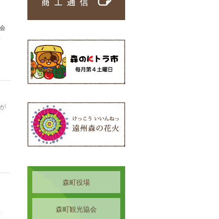
会
工
が
助
に
森町役場
森町観光協会
律