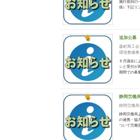
施行規則の
係）下記リン
追加公募
森町商工会
環境整備事
６月議会に
シと受付が異
期間での募集に
静岡労働
静岡労働局
静岡労働局
の連携・協
ついて労働安