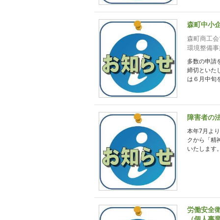
森町中小
森町商工会
環境整備事
多数の申請
締切といた
は６月中旬を
障害者の
本年7月よ
クから「精
いたします。
労働安全
（個人事