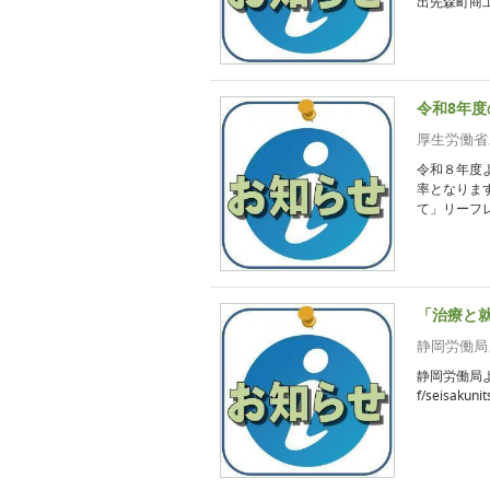
出先森町商工
令和8年
厚生労働省
令和８年度
率となりま
て」リーフレ
「治療と
静岡労働局
静岡労働局より
f/seisakuni