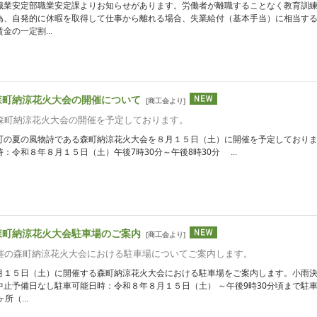
職業安定部職業安定課よりお知らせがあります。労働者が離職することなく教育訓
為、自発的に休暇を取得して仕事から離れる場合、失業給付（基本手当）に相当す
金の一定割...
森町納涼花火大会の開催について
[
商工会より
]
 森町納涼花火大会の開催を予定しております。
町の夏の風物詩である森町納涼花火大会を８月１５日（土）に開催を予定しており
：令和８年８月１５日（土）午後7時30分～午後8時30分 ...
森町納涼花火大会駐車場のご案内
[
商工会より
]
開催の森町納涼花火大会における駐車場についてご案内します。
月１５日（土）に開催する森町納涼花火大会における駐車場をご案内します。小雨
中止予備日なし駐車可能日時：令和８年８月１５日（土） ～午後9時30分頃まで駐
所（...