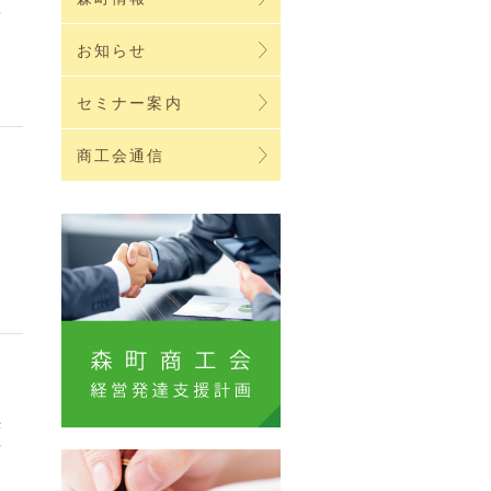
練
る
お知らせ
セミナー案内
商工会通信
ま
決
車