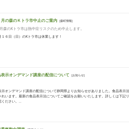
８月の森のＫトラ市中止のご案内
[
森町情報
]
月森のKトラ市は熱中症リスクのため中止します。
月１６日（日）のKトラ市は休業します！
品表示オンデマンド講座の配信について
[
お知らせ
]
表示オンデマンド講座の配信について静岡県よりお知らせがありました。食品表示
されいます。最新の食品表示法についてご確認をお願いいたします。詳しくは下記
ください。...