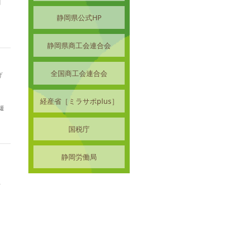
関
静岡県公式HP
静岡県商工会連合会
全国商工会連合会
げ
ラ
経産省［ミラサポplus］
短
国税庁
静岡労働局
者
に