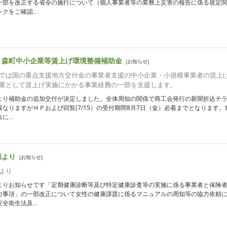
一部を改正する省令の施行について（個人事業者等の業務上災害の報告に係る規定
クをご確認...
 森町中小企業等賃上げ環境整備補助金
[
お知らせ
]
では国の重点支援地方交付金の事業者支援の中小企業・小規模事業者の賃上
業として賃上げ実施にかかる事業経費の一部を支援します。
より補助金の追加交付が決定しました。全体周知の関係で商工会発行の新聞折込チ
なりますがＨＰおよび回覧(7/15）の受付期間8月7日（金）必着までとなります。
...
局より
[
お知らせ
]
より
よりお知らせです「定期健康診断等及び特定健康診査等の実施に係る事業者と保険
力事項」の一部改正について女性の健康課題に係るマニュアルの周知等の協力依頼
全衛生法及...