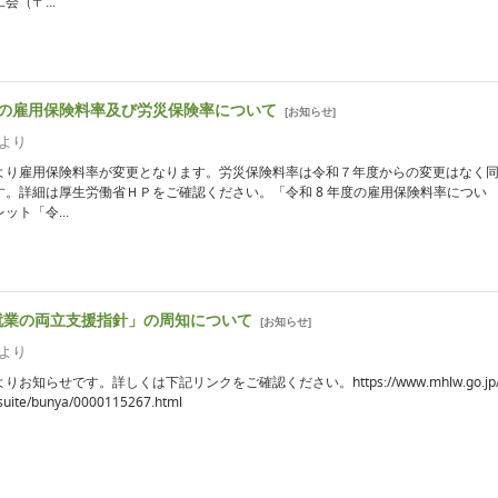
会（〒...
度の雇用保険料率及び労災保険率について
[
お知らせ
]
より
より雇用保険料率が変更となります。労災保険料率は令和７年度からの変更はなく
す。詳細は厚生労働省ＨＰをご確認ください。「令和 8 年度の雇用保険料率につい
ット「令...
就業の両立支援指針」の周知について
[
お知らせ
]
より
お知らせです。詳しくは下記リンクをご確認ください。https://www.mhlw.go.jp/
tsuite/bunya/0000115267.html