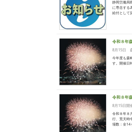
静岡労働局
に専念する
給付として賃
令和８年
8月15日
今年度も森
す。開催日時
令和８年
8月15日
令和８年８
行、荒天時
場数：全14ヶ