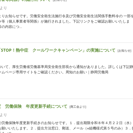
より
よりお知らせです。労働安全衛生法施行令及び労働安全衛生法関係手数料令の 一部
令等（個人事業者等関係）が施行されました。下記リンクをご確認お願いいたしま
の内容につ...
「STOP！熱中症 クールワークキャンペーン」の実施について
[
お知らせ
]
ついて、厚生労働省労働基準局安全衛生部長から通知がありました。詳しくは下記
ームページ専用サイトをご確認ください。周知のお願い｜静岡労働局
度 労働保険 年度更新手続について
[
商工会より
]
より
の労働保険年度更新手続きのお知らせです。１．提出期限令和８年４月２２日（水）
お願いいたします。２．提出方法窓口、郵送、メール（※組機様式第５号のみ）３．