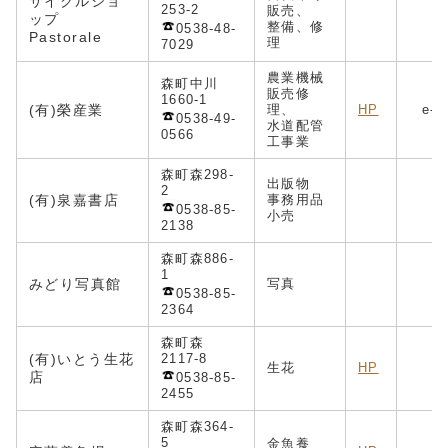
サイクルショ
253-2
販売、
ップ
c
整備、修
0538-48-
Pastorale
理
7029
農業機械
森町中川
販売修
1660-1
(有)
榮産業
理、
HP
e-t
0538-49-
水道配管
0566
工事業
森町森298-
出版物
2
(有)泉嘉書店
事務用品
0538-85-
小売
2138
森町森886-
1
みどり写真館
写真
0538-85-
2364
森町森
(有)いとう生花
2117-8
生花
HP
店
0538-85-
2455
森町森364-
5
金魚養