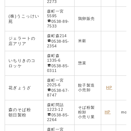
2273
森町一宮
(株)うこっけい
5595
鶏卵販売
f
苑
0538-89-
7533
森町森214
ジェラートの
米穀
0538-85-
店アリア
2354
森町森
いちりきのコ
1335-6
惣菜
ロッケ
0538-85-
0311
森町一宮
2025-6
餃子製造
花ぎょうざ
HP
小売卸
0538-67-
8747
森町問詰
そば粉製
森のそば粉
1223-12
粉卸
HP
mori
朝日製粉
0538-85-
小売り業
2264
森町一宮