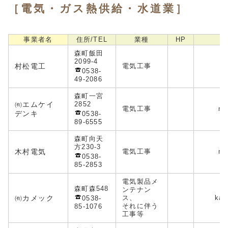
［電気・ガス熱供給・水道業］
事業者名
住所/TEL
業種
HP
森町飯田
2099-4
村松電工
電気工事
0538-
49-2086
森町一宮
㈲エムケイ
2852
電気工事
mk
デンキ
0538-
89-6555
森町向天
方230-3
木村電気
電気工事
mas
0538-
85-2853
電気製品メ
森町森548
ンテナン
㈲カメック
ス、
kam
0538-
それに伴う
85-1076
工事等