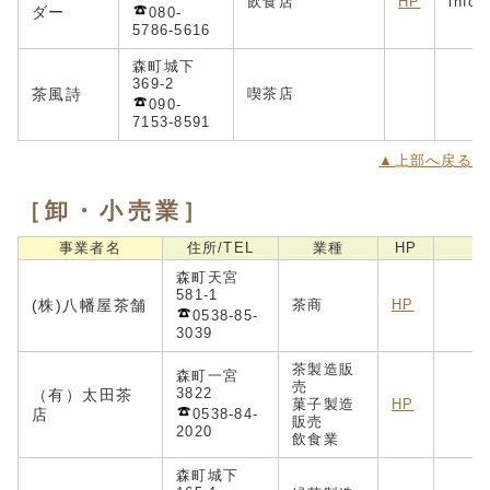
飲食店
HP
info
ダー
080-
5786-5616
森町城下
369-2
茶風詩
喫茶店
090-
7153-8591
▲上部へ戻る
［卸・小売業］
事業者名
住所/TEL
業種
HP
森町天宮
581-1
(株)八幡屋茶舗
茶商
HP
0538-85-
3039
茶製造販
森町一宮
売
3822
（有）太田茶
菓子製造
HP
店
0538-84-
販売
2020
飲食業
森町城下