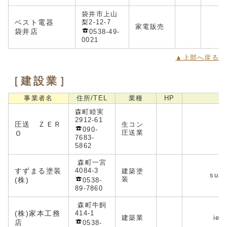
袋井市上山
ベスト電器
梨2-12-7
家電販売
袋井店
0538-49-
0021
▲上部へ戻る
［建設業］
事業者名
住所/TEL
業種
HP
森町睦実
2912-61
圧送 ＺＥＲ
生コン
090-
圧送業
Ｏ
7683-
5862
森町一宮
すずまる塗装
4084-3
建築塗
suzu
装
(株)
0538-
89-7860
森町牛飼
(株)家本工務
414-1
建築業
iemo
店
0538-