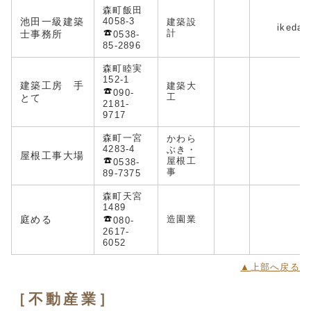
森町飯田
池田一級建築
4058-3
建築設
ikeda-
計
士事務所
0538-
85-2896
森町睦実
152-1
建築工房 手
建築大
090-
工
とて
2181-
9717
森町一宮
かわら
4283-4
ぶき・
屋根工事大場
屋根工
0538-
事
89-7375
森町天宮
1489
庭める
造園業
080-
2617-
6052
▲上部へ戻る
［不動産業］