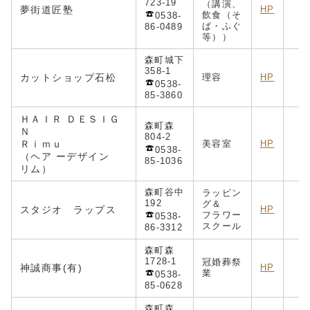
723-19
（講演、
夢街道匠塾
HP
飲食（そ
0538-
ば・ふぐ
86-0489
等））
森町城下
358-1
カットショップ石松
理容
HP
0538-
85-3860
ＨＡＩＲ ＤＥＳＩＧ
森町森
Ｎ
804-2
Ｒｉｍｕ
美容室
HP
h
0538-
（ヘア ーデザイン
85-1036
リム）
森町谷中
ラッピン
192
グ＆
スタジオ ラップス
HP
フラワー
0538-
スクール
86-3312
森町森
1728-1
冠婚葬祭
神誠商事(有)
HP
業
0538-
85-0628
森町森