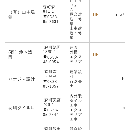
住宅リ
フォー
森町森
ム
841-1
（有）山本建
屋台建
HP
info@y
築
0538-
造・修
85-2631
繕
山車建
造・
修
繕
森町飯田
造園
(有）鈴木造
1860-1
外構
HP
in
エクス
園
0538-
テリア
48-6054
森町森
建築設
1204-4
計
ハナジマ設計
h-ha
行政書
0538-
士
85-1357
内外装
森町天宮
タイル
706-1
工事、
花嶋タイル店
nori
エクス
0538-
テリア
85-2444
工事
森町飯田
総合設