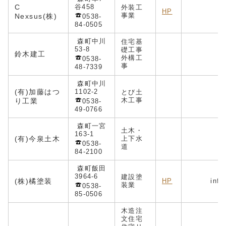
C
谷458
外装工
HP
事業
Nexsus(株)
0538-
84-0505
森町中川
住宅基
53-8
礎工事
鈴木建工
外構工
0538-
事
48-7339
森町中川
(有)加藤はつ
1102-2
とび土
木工事
り工業
0538-
49-0766
森町一宮
土木・
163-1
(有)今泉土木
上下水
0538-
道
84-2100
森町飯田
3964-6
建設塗
(株)橘塗装
HP
info
装業
0538-
85-0506
木造注
文住宅