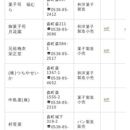
菓子司 福む
1
和洋菓子
製造
ら
0538-85-
2412
森町森211
御菓子司
和洋菓子
HP
ge
0538-85-
製造小売
月花園
3086
森町森584-
元祖梅衣
1
菓子製造
HP
小売
栄正堂
0538-85-
2517
森町森
(株)つちやせい
1367-1
和洋菓子
製造小売
か
0538-85-
4652
森町森
1555-2
菓子製造
中島屋
(株)
HP
小売
0538-85-
2310
森町城下
319-2
パン製造
村登屋
販売
0538-85-