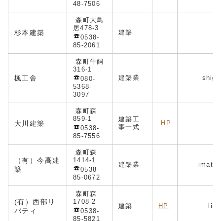
48-7506
森町大鳥
居478-3
杉本建築
建築
0538-
85-2061
森町牛飼
316-1
楓工舎
建築業
shige
080-
5368-
3097
森町森
859-1
建築工
大川建築
HP
事一式
0538-
85-7556
森町森
（有）今高建
1414-1
建築業
imatak
築
0538-
85-0672
森町森
(有）西部リ
1708-2
建築
HP
libe
バティ
0538-
85-5821