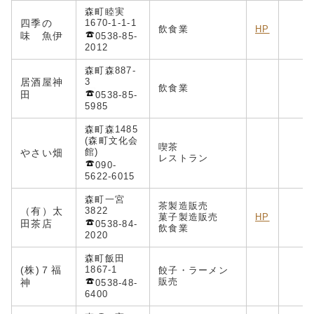
森町睦実
四季の
1670-1-1-1
飲食業
HP
味 魚伊
0538-85-
2012
森町森887-
居酒屋神
3
飲食業
田
0538-85-
5985
森町森1485
(森町文化会
喫茶
館)
やさい畑
レストラン
090-
5622-6015
森町一宮
茶製造販売
（有）太
3822
菓子製造販売
HP
田茶店
0538-84-
飲食業
2020
森町飯田
(株)
７福
1867-1
餃子・ラーメン
販売
神
0538-48-
6400