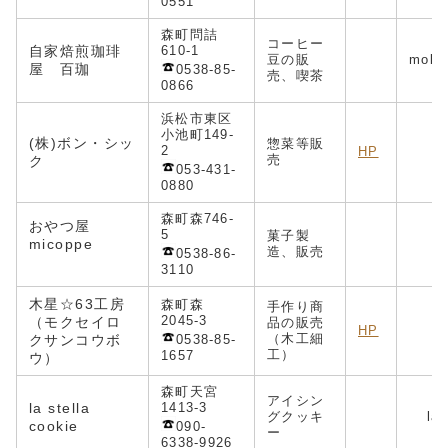
0551
森町問詰
コーヒー
自家焙煎珈琲
610-1
豆の販
moka
屋 百珈
0538-85-
売、喫茶
0866
浜松市東区
小池町149-
(株)ボン・シッ
惣菜等販
2
HP
売
ク
053-431-
0880
森町森746-
おやつ屋
5
菓子製
micoppe
造、販売
0538-86-
3110
木星☆63工房
森町森
手作り商
2045-3
（モクセイロ
品の販売
HP
n
（木工細
クサンコウボ
0538-85-
工）
1657
ウ）
森町天宮
アイシン
la stella
1413-3
グクッキ
la
cookie
090-
ー
6338-9926