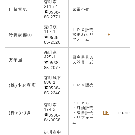
森町森
2116-4
伊藤電気
家電小売
s
0538-
85-2771
森町森
ＬＰＧ販売
117-1
鈴規設備㈲
水まわりリ
HP
0538-
フォーム
85-2320
森町森
425-1
厨房器具ガ
万年屋
ス器具一式
0538-
85-2077
森町城下
586-1
(株)小倉商店
ＬＰＧ販売
0538-
85-2346
・ＬＰＧ
森町森
・灯油販売
174-3
(株)つづき
・機器販売
HP
morimat
0538-
・リフォー
84-0058
ム
掛川市中