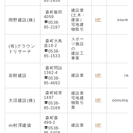
85-2938
建設業
森町飯田
(土木・
4059
岡野建設(株)
建築）
HP
soumubu
0538-
宅地建
85-2197
物取引
スポー
森町大鳥
ツ施設
居18-2
(有)グラウン
の
g.
ドリサーチ
0538-
建設工
85-1533
事業
森町問詰
1362-4
岩附建設
建設業
HP
iwat
0538-
85-4692
森町睦実
建設業
1497
宅地建
大沼建設(株)
HP
oonuma_ke
物取引
0538-
業
85-3188
森町森
499-2
㈱村澤建築
建設業
HP
in
0538-
85-5408