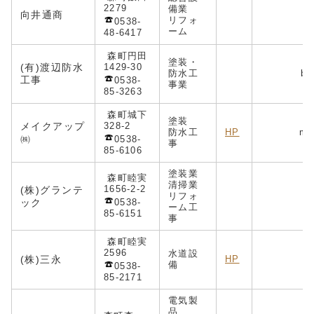
2279
備業
向井通商
リフォ
0538-
ーム
48-6417
森町円田
塗装・
(有)渡辺防水
1429-30
防水工
bo
工事
0538-
事業
85-3263
森町城下
塗装
メイクアップ
328-2
防水工
HP
mei
㈱
0538-
事
85-6106
塗装業
森町睦実
清掃業
1656-2-2
(株)グランテ
リフォ
ック
0538-
ーム工
85-6151
事
森町睦実
2596
水道設
(株)三永
HP
備
0538-
85-2171
電気製
品