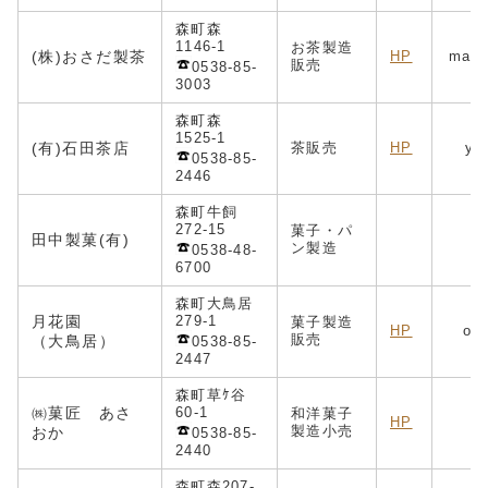
森町森
1146-1
お茶製造
(株)おさだ製茶
HP
maru
販売
0538-85-
3003
森町森
1525-1
(有)石田茶店
茶販売
HP
ya
0538-85-
2446
森町牛飼
272-15
菓子・パ
田中製菓(有)
ン製造
0538-48-
6700
森町大鳥居
月花園
279-1
菓子製造
HP
o-d
販売
（大鳥居）
0538-85-
2447
森町草ｹ谷
㈱菓匠 あさ
60-1
和洋菓子
HP
製造小売
おか
0538-85-
2440
森町森207-