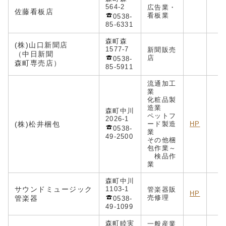
564-2
広告業・
佐藤看板店
k
看板業
0538-
85-6331
森町森
(株)山口新聞店
1577-7
新聞販売
（中日新聞
店
0538-
森町専売店）
85-5911
流通加工
業
化粧品製
造業
森町中川
ペットフ
2026-1
(株)松井梱包
ード製造
HP
0538-
業
49-2500
その他梱
包作業～
検品作
業
森町中川
サウンドミュージック
1103-1
管楽器販
HP
売修理
管楽器
0538-
49-1099
森町睦実
一般産業