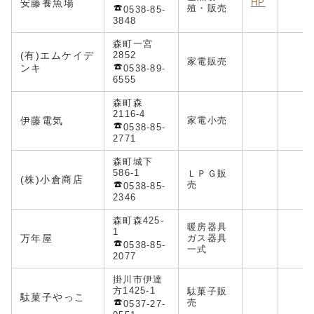
安藤養魚場
HP
殖・販売
0538-85-
3848
森町一宮
(有)
エムケイデ
2852
家電販売
m
ンキ
0538-89-
6555
森町森
2116-4
伊藤電気
家電小売
0538-85-
2771
森町城下
586-1
ＬＰＧ販
(株)小倉商店
売
0538-85-
2346
森町森425-
暖房器具
1
万年屋
ガス器具
0538-85-
一式
2077
掛川市伊達
方1425-1
駄菓子販
駄菓子やっこ
売
0537-27-