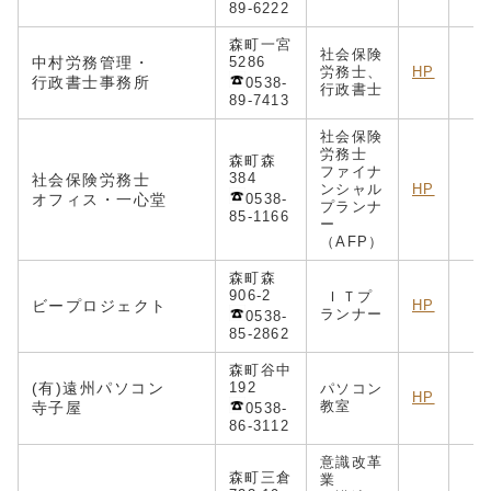
89-6222
森町一宮
社会保険
中村労務管理・
5286
労務士、
HP
行政書士事務所
0538-
行政書士
89-7413
社会保険
労務士
森町森
ファイナ
384
社会保険労務士
ンシャル
HP
オフィス・一心堂
0538-
プランナ
85-1166
ー
（AFP）
森町森
906-2
ＩＴプ
ビープロジェクト
HP
ランナー
0538-
85-2862
森町谷中
(有)遠州パソコン
192
パソコン
HP
教室
寺子屋
0538-
86-3112
意識改革
森町三倉
業