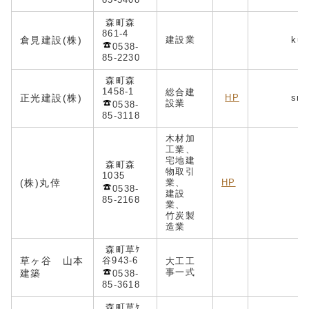
森町森
861-4
倉見建設(株)
建設業
kur
0538-
85-2230
森町森
1458-1
総合建
正光建設(株)
HP
sr-s
設業
0538-
85-3118
木材加
工業、
宅地建
森町森
物取引
1035
(株)丸倖
業、
HP
in
0538-
建設
85-2168
業、
竹炭製
造業
森町草ｹ
草ヶ谷 山本
谷943-6
大工工
事一式
建築
0538-
85-3618
森町草ｹ