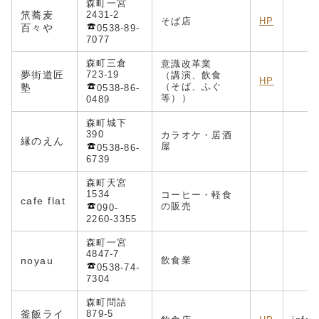
森町一宮
笊蕎麦
2431-2
そば店
HP
百々や
0538-89-
7077
森町三倉
意識改革業
夢街道匠
723-19
（講演、飲食
HP
（そば、ふぐ
塾
0538-86-
等））
0489
森町城下
390
カラオケ・居酒
縁のえん
屋
0538-86-
6739
森町天宮
1534
コーヒー・軽食
cafe flat
の販売
090-
2260-3355
森町一宮
4847-7
noyau
飲食業
0538-74-
7304
森町問詰
釜飯ライ
879-5