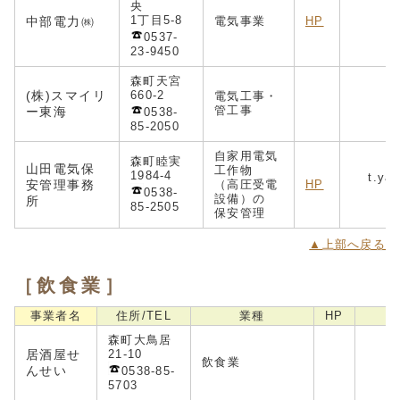
央
1丁目5-8
中部電力㈱
電気事業
HP
0537-
23-9450
森町天宮
(
株)スマイリ
660-2
電気工事・
i
n
管工事
ー東海
0538-
85-2050
自家用電気
森町睦実
山田電気保
工作物
1984-4
t.ya
安管理事務
（高圧受電
HP
0538-
設備）の
所
85-2505
保安管理
▲上部へ戻る
［飲食業］
事業者名
住所/TEL
業種
HP
森町大鳥居
居酒屋せ
21-10
飲食業
んせい
0538-85-
5703