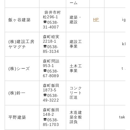
ーム
袋井市村
松296-1
建築・
飯ヶ谷建築
HP
igay
建設
0538-
31-4007
森町睦実
(株)建設工房
2218-1
建設工
kkk
事業
ヤマグチ
0538-
85-3134
森町問詰
953-1
土木工
(株)シーズ
ｔ.to
事業
0538-
67-8089
森町飯田
コンク
1873-5
(株)鈴一
リート
0538-
圧送
49-3222
森町飯田
木造建
148-2
平野建築
築全般
take
0538-
請負
85-1703