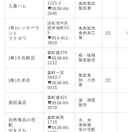
1221-2
食肉製品
入鹿ハム
wb
製造業
0538-84-
2645
浜松市中区
(有)レッカーラ
西伊場町53-
食肉販売
5
ンド
食肉加工
HP
fu
業
フクカワ
053-451-
3820
森町森270
糀・味噌
(株)大石糀店
0538-85-
製造販売
2222
森町一宮
製造業
3843-7
(株)久米吉
卸、小売
HP
0538-89-
業
0015
森町森421
薬、雑貨
黒田薬店
0538-85-
販売
3078
森町睦実
自然食品の宅
水、米、
1710
配
海産物
s
0538-85-
等の宅配
やまさち