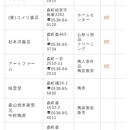
2420
森町睦実字
鳥喰2262
ホームセ
(株)コメリ森店
HP
ンター
0538-84-
0120
森町森463-
お祭り用
1
品
杉本洋服店
HP
クリーニ
0538-85-
ング
3734
森町一宮
陶人形作
アートファー
2510-11
品
HP
ム
0538-84-
陶芸教室
2010
森町橘24-1
暁雲窯
陶房
g
0538-85-
5930
森町森
森山焼本家窯
1632-2
陶器製造
元
販売
0538-85-
中村陶房
4611
森町森