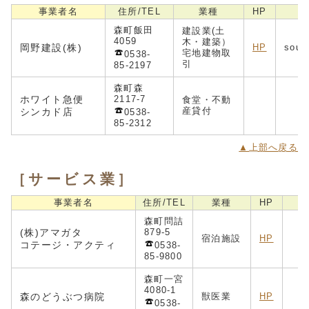
事業者名
住所/TEL
業種
HP
森町飯田
建設業(土
4059
木・建築）
岡野建設(株)
HP
soum
宅地建物取
0538-
引
85-2197
森町森
ホワイト急便
2117-7
食堂・不動
h
産貸付
シンカド店
0538-
85-2312
▲上部へ戻る
［サービス業］
事業者名
住所/TEL
業種
HP
森町問詰
(株)アマガタ
879-5
宿泊施設
HP
コテージ・アクティ
0538-
85-9800
森町一宮
4080-1
森のどうぶつ病院
獣医業
HP
0538-