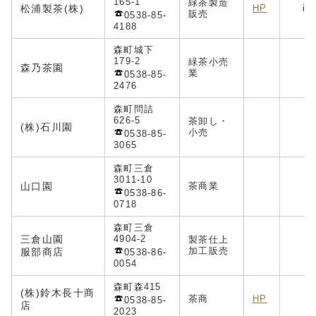
165-1
緑茶製造
松浦製茶(株)
HP
in
販売
0538-85-
4188
森町城下
179-2
緑茶小売
森乃茶園
業
0538-85-
2476
森町問詰
626-5
茶卸し・
(株)石川園
小売
0538-85-
3065
森町三倉
3011-10
山口園
茶商業
m
0538-86-
0718
森町三倉
三倉山園
4904-2
製茶仕上
加工販売
服部商店
0538-86-
0054
森町森415
(株)鈴木長十商
茶商
HP
0538-85-
店
2023