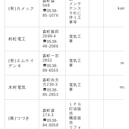
森町森
メンテ
548
(有)カメック
ナンス
kame
0538-
それに
85-1076
伴う工
事等
森町飯田
2099-4
電気工
村松電工
事
0538-
49-2086
森町一宮
(有)エムケイ
2852
電気工
mk6
事
デンキ
0538-
89-6555
森町向天
方230-3
電気工
木村電気
masa
事
0538-
85-2853
ＬＰＧ
灯油販
森町森
売
174-3
(株)つづき
機器販
0538-
売
84-0058
リフォ