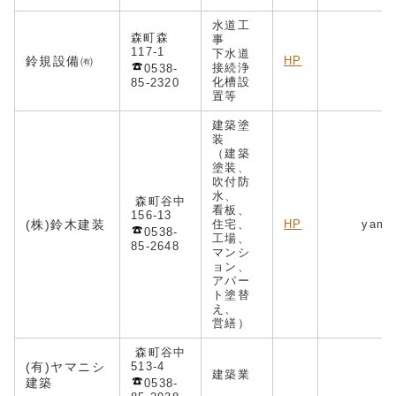
水道工
森町森
事
117-1
下水道
鈴規設備㈲
HP
接続浄
0538-
化槽設
85-2320
置等
建築塗
装
（建築
塗装、
吹付防
水、
森町谷中
看板、
156-13
(株)鈴木建装
住宅、
HP
yamas
0538-
工場、
85-2648
マンシ
ョン、
アパー
ト塗替
え、
営繕）
森町谷中
(有)ヤマニシ
513-4
建築業
建築
0538-