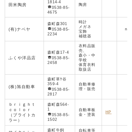
1814-4
田米陶房
陶房
0538-85-
4675
時計
森町森301
メガネ
(有)ナベヤ
nab
0538-85-
宝飾
2234
補聴器
衣料品販
売、
森町森17-4
森小・中
ふくや洋品店
0538-85-
学校
2458
体育衣料
取扱店
森町草ｹ谷
359-4
自動車修
(株)旭自動車
理・販売
0538-85-
2817
ｂｒｉｇｈｔ
森町森564-
1
ｃｏｌｏｒ
自動車板
HP
b
金・塗装
（ブライトカ
0538-85-
1502
ラー）
森町牛飼
自転車等