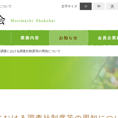
大
中
について
文字サイズ
小
は
業務内容
お知らせ
会員企業
前調査における調査社制度等の周知について
における調査社制度等の周知につ