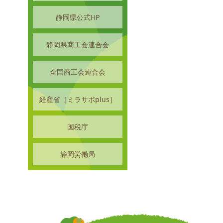
静岡県公式HP
静岡県商工会連合会
全国商工会連合会
経産省［ミラサポplus］
国税庁
静岡労働局