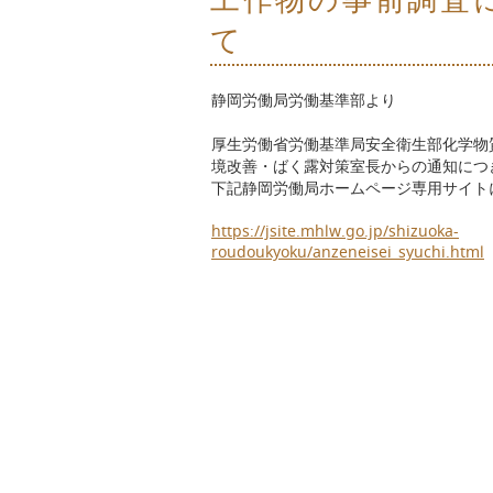
て
静岡労働局労働基準部より
厚生労働省労働基準局安全衛生部化学物
境改善・ばく露対策室長からの通知につ
下記静岡労働局ホームページ専用サイト
https://jsite.mhlw.go.jp/shizuoka-
roudoukyoku/anzeneisei_syuchi.html